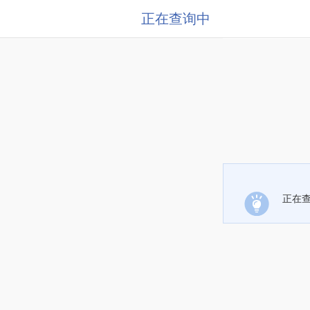
正在查询中
正在